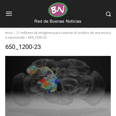
Inicio
21 millones de imágenes para rastrear el cerebro de una mosca
a nanoescala
650_1200-23
650_1200-23