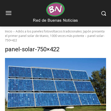
Inicio
Adiós a los paneles fotovoltaicos tradicionales: Japón presenta
el primer panel solar de titanio, 1000 veces más potente
panel-solar-
750×422
panel-solar-750×422