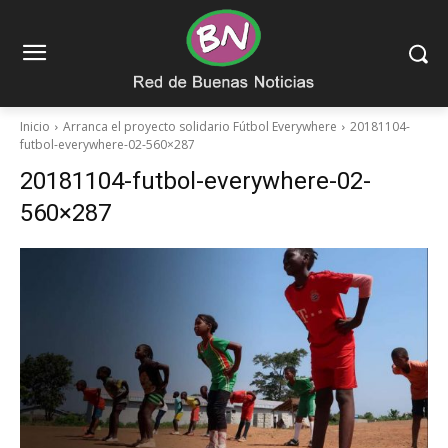
Inicio
Arranca el proyecto solidario Fútbol Everywhere
20181104-
futbol-everywhere-02-560×287
20181104-futbol-everywhere-02-
560×287