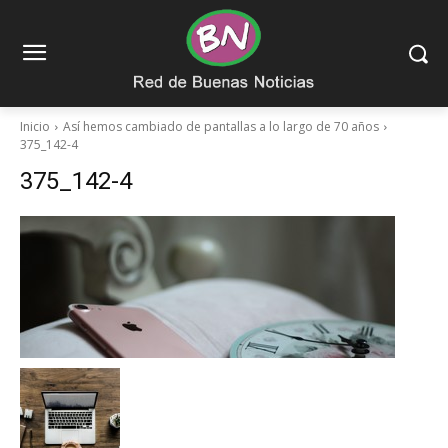
Inicio
Así hemos cambiado de pantallas a lo largo de 70 años
375_142-4
375_142-4