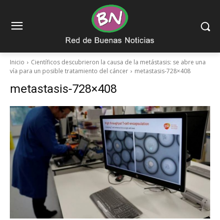
Inicio
Científicos descubrieron la causa de la metástasis: se abre una
vía para un posible tratamiento del cáncer
metastasis-728×408
metastasis-728×408