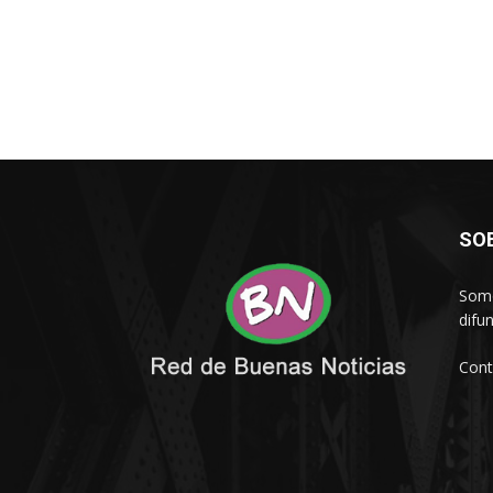
SO
Somo
difu
Cont