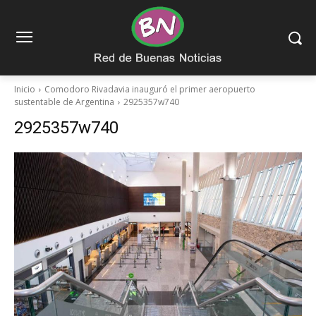
Inicio
Comodoro Rivadavia inauguró el primer aeropuerto
sustentable de Argentina
2925357w740
2925357w740