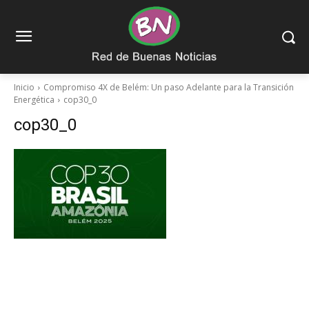
Inicio
Compromiso 4X de Belém: Un paso Adelante para la Transición
Energética
cop30_0
cop30_0