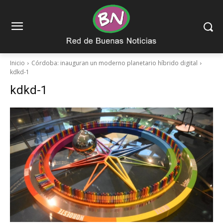
Inicio
Córdoba: inauguran un moderno planetario híbrido digital
kdkd-1
kdkd-1