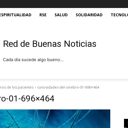
ESPIRITUALIDAD
RSE
SALUD
SOLIDARIDAD
TECNOL
Red de Buenas Noticias
Cada día sucede algo bueno...
ros de los pacientes
curiosidades-del-cerebro-01-696×464
bro-01-696×464