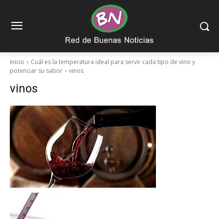
Inicio
Cuál es la temperatura ideal para servir cada tipo de vino y
potenciar su sabor
vinos
vinos