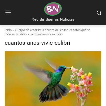
Inicio
Cuerpo de arcoíris: la belleza del colibrí en fotos que se
hicieron virales
cuantos-anos-vivie-colibri
cuantos-anos-vivie-colibri