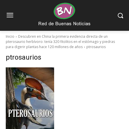
Inicio
Descubren en China la primera evidencia directa de un
pterosaurio herbívoro: tenía 320 fitolitos en el estómago y piedras
para digerir plantas hace 120 millones de años
ptrosaurios
ptrosaurios