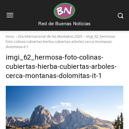
Inicio
Día Internacional de las Montañas 2025
imgi_62_hermosa-
foto-colinas-cubiertas-hierba-cubiertas-arboles-cerca-montanas-
dolomitas-it-1
imgi_62_hermosa-foto-colinas-
cubiertas-hierba-cubiertas-arboles-
cerca-montanas-dolomitas-it-1