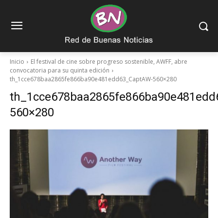
Inicio
El festival de cine sobre progreso sostenible, AWFF, abre
convocatoria para su quinta edición
th_1cce678baa2865fe866ba90e481edd63_CaptAW-560×280
th_1cce678baa2865fe866ba90e481edd
560×280