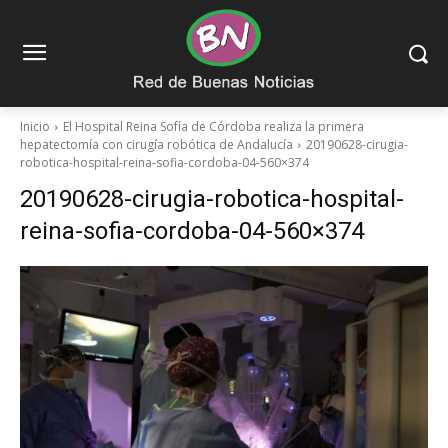
Inicio
El Hospital Reina Sofía de Córdoba realiza la primera
hepatectomía con cirugía robótica de Andalucía
20190628-cirugia-
robotica-hospital-reina-sofia-cordoba-04-560×374
20190628-cirugia-robotica-hospital-
reina-sofia-cordoba-04-560×374