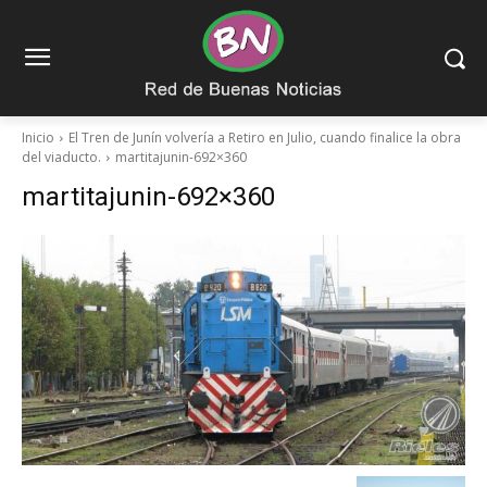
Inicio
El Tren de Junín volvería a Retiro en Julio, cuando finalice la obra
del viaducto.
martitajunin-692×360
martitajunin-692×360