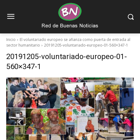
Inicio
El voluntariado europeo se afianza como puerta de entrada al
sector humanitario
20191205-voluntariado-europeo-01-560×347-1
20191205-voluntariado-europeo-01-
560×347-1