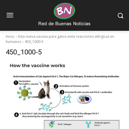
Inicio
Esta nueva vacuna para gatos evita reacciones alérgicas en
humanos
450_1000-5
450_1000-5