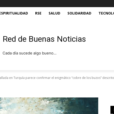
ESPIRITUALIDAD
RSE
SALUD
SOLIDARIDAD
TECNOL
Red de Buenas Noticias
Cada día sucede algo bueno...
lada en Turquía parece confirmar el enigmático “cobre de los buzos” descrito