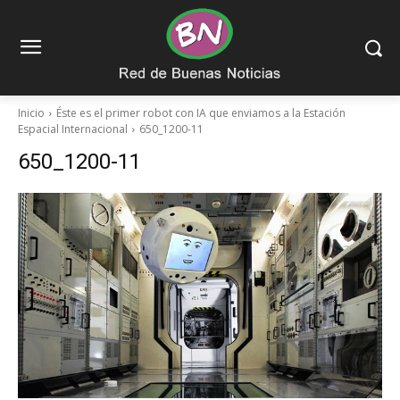
Inicio
Éste es el primer robot con IA que enviamos a la Estación
Espacial Internacional
650_1200-11
650_1200-11