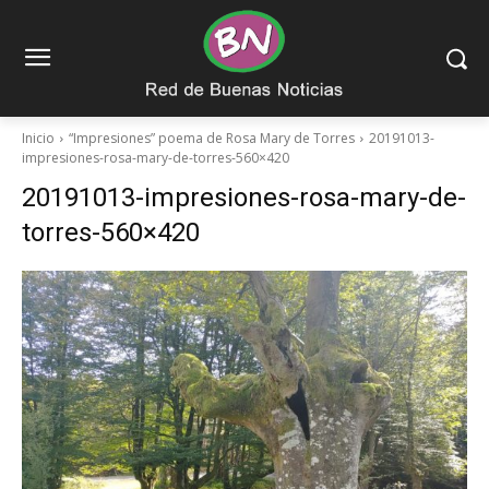
Inicio
“Impresiones” poema de Rosa Mary de Torres
20191013-
impresiones-rosa-mary-de-torres-560×420
20191013-impresiones-rosa-mary-de-
torres-560×420