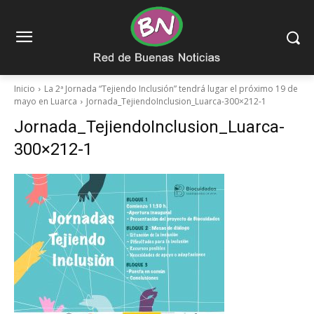
Inicio
La 2ª Jornada “Tejiendo Inclusión” tendrá lugar el próximo 19 de
mayo en Luarca
Jornada_TejiendoInclusion_Luarca-300×212-1
Jornada_TejiendoInclusion_Luarca-
300×212-1