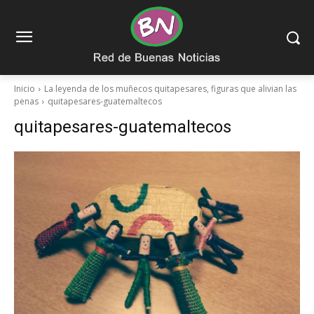
Inicio
La leyenda de los muñecos quitapesares, figuras que alivian las
penas
quitapesares-guatemaltecos
quitapesares-guatemaltecos