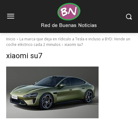
Inicio
La marca que deja en rídiculo a Tesla e incluso a BYD: Vende un
coche eléctrico cada 2 minutos
xiaomi su7
xiaomi su7