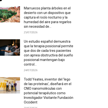
Marruecos planta árboles en el
desierto con un dispositivo que
captura el rocío nocturno y la
humedad del aire para regarlos
sin necesidad de...
25/07/2026
Un estudio español demuestra
que la terapia posicional permite
que dos de cada tres pacientes
con apnea obstructiva del sueño
posicional mantengan bajo
control...
24/07/2026
Todd Yeates, inventor del ‘lego
de las proteínas’, diseñará en el
CNIO nanomoléculas con
potencial terapéutico como
Investigador Visitante Fundación
Occident
23/07/2026