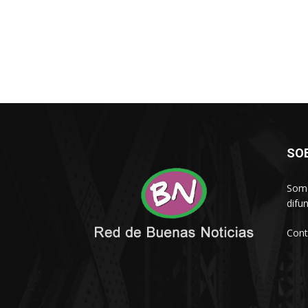
SO
Somo
difu
Cont