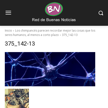
Inicio
Los chimpancés parecen recordar mejor las cosas que los
seres humanos, al menos a corto plazo
375_142-13
375_142-13