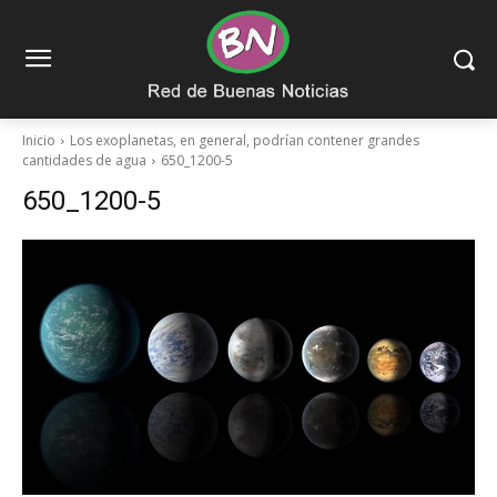
Inicio
Los exoplanetas, en general, podrían contener grandes
cantidades de agua
650_1200-5
650_1200-5