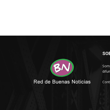
SO
Somo
difu
Cont