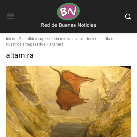
Inicio
Paleolítico superior sin mitos: el verdadero día a día de
nuestros antepasados
altamira
altamira