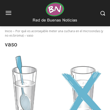
Inicio
Por qué es aconsejable meter una cuchara en el microondas (y
no es broma)
vaso
vaso