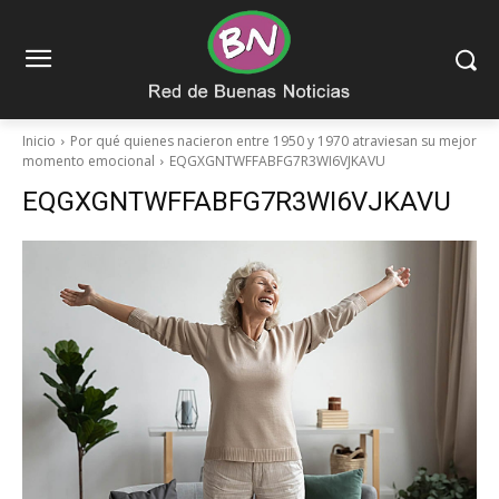
Inicio
Por qué quienes nacieron entre 1950 y 1970 atraviesan su mejor
momento emocional
EQGXGNTWFFABFG7R3WI6VJKAVU
EQGXGNTWFFABFG7R3WI6VJKAVU