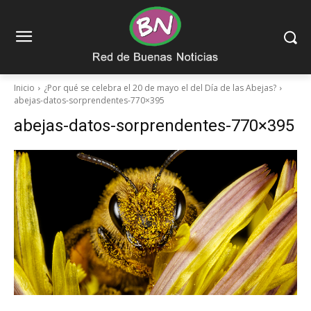
Inicio
¿Por qué se celebra el 20 de mayo el del Día de las Abejas?
abejas-datos-sorprendentes-770×395
abejas-datos-sorprendentes-770×395