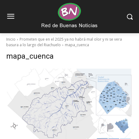
Inicio
Prometen que en el 2025 ya no habrá mal olor y ni se vera
basura a lo largo del Riachuelo
mapa_cuenca
mapa_cuenca