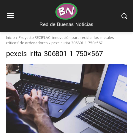
Inicio
Proyecto RECIPLAC: innovación para reciclar los ‘metales
críticos’ de ordenadores
pexels-irita-306801-1-750×567
pexels-irita-306801-1-750×567