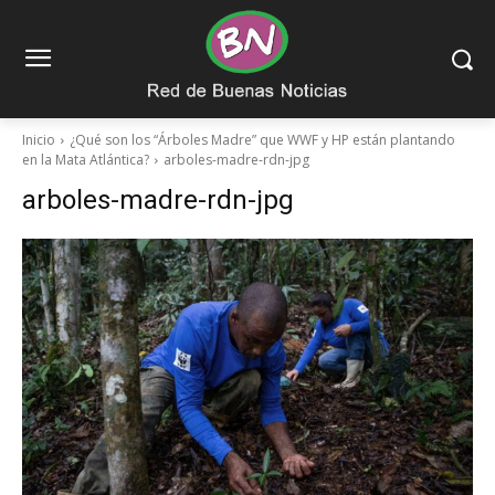
Inicio
¿Qué son los “Árboles Madre” que WWF y HP están plantando
en la Mata Atlántica?
arboles-madre-rdn-jpg
arboles-madre-rdn-jpg