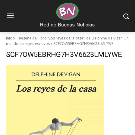
Inicio
Reseña del libro “Los reyes de la casa”, de Delphine de Vigan: un
mundo de reyes esclavos
SCF7OW5EBRHG7H3V6623LMLYWE
SCF7OW5EBRHG7H3V6623LMLYWE