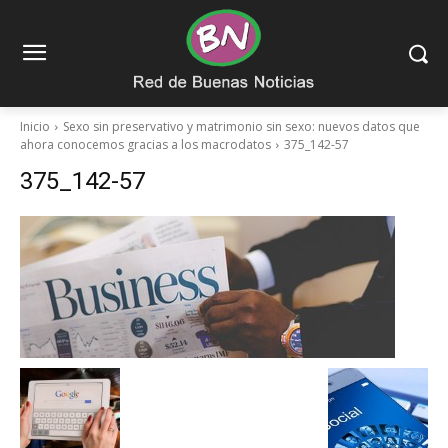
Inicio
Sexo sin preservativo y matrimonio sin sexo: nuevos datos que
ahora conocemos gracias a los macrodatos
375_142-57
375_142-57