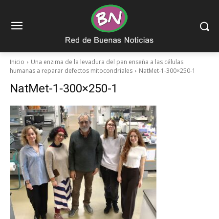
Inicio
Una enzima de la levadura del pan enseña a las células
humanas a reparar defectos mitocondriales
NatMet-1-300×250-1
NatMet-1-300×250-1