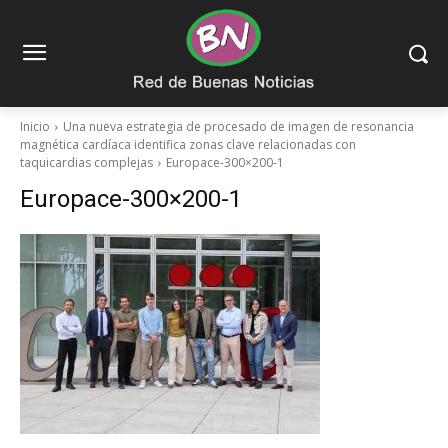
Inicio
Una nueva estrategia de procesado de imagen de resonancia
magnética cardí­aca identifica zonas clave relacionadas con
taquicardias complejas
Europace-300×200-1
Europace-300×200-1