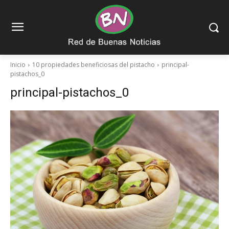
Inicio
10 propiedades beneficiosas del pistacho
principal-
pistachos_0
principal-pistachos_0