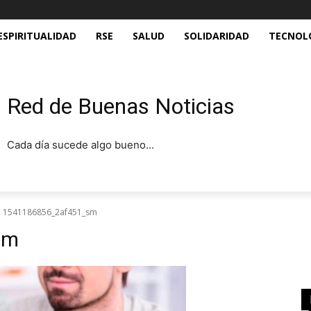
ESPIRITUALIDAD
RSE
SALUD
SOLIDARIDAD
TECNOL
Red de Buenas Noticias
Cada día sucede algo bueno...
1541186856_2af451_sm
sm