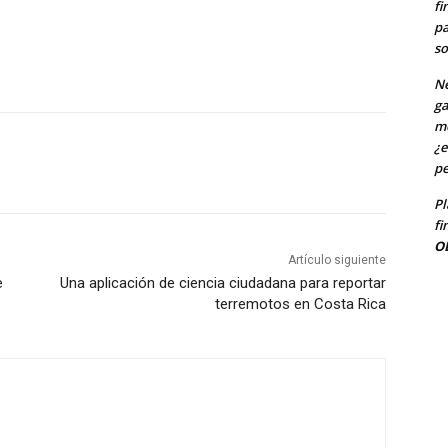
fi
pa
so
Ne
ga
me
¿e
pe
Pl
fi
O
Artículo siguiente
e
Una aplicación de ciencia ciudadana para reportar
terremotos en Costa Rica