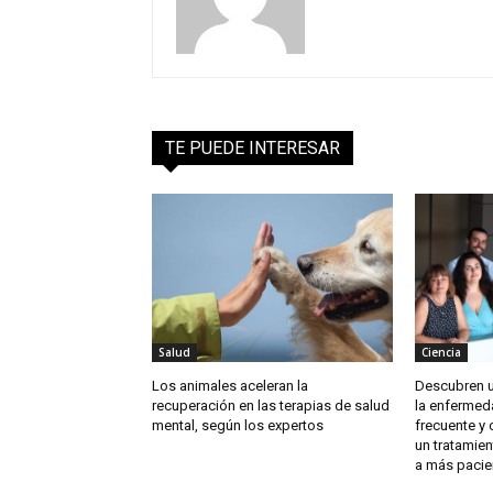
TE PUEDE INTERESAR
Salud
Ciencia
Los animales aceleran la
Descubren 
recuperación en las terapias de salud
la enfermed
mental, según los expertos
frecuente y 
un tratamien
a más pacie