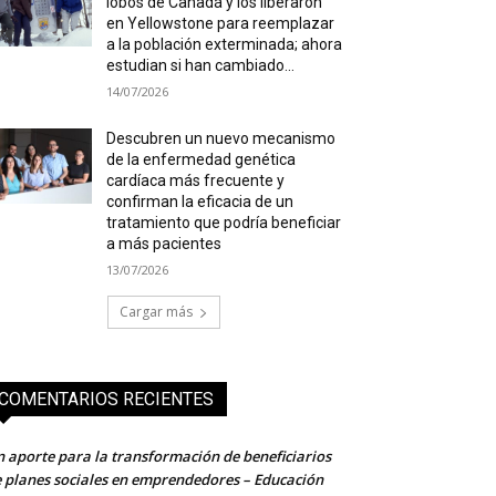
lobos de Canadá y los liberaron
en Yellowstone para reemplazar
a la población exterminada; ahora
estudian si han cambiado...
14/07/2026
Descubren un nuevo mecanismo
de la enfermedad genética
cardíaca más frecuente y
confirman la eficacia de un
tratamiento que podría beneficiar
a más pacientes
13/07/2026
Cargar más
COMENTARIOS RECIENTES
 aporte para la transformación de beneficiarios
 planes sociales en emprendedores – Educación