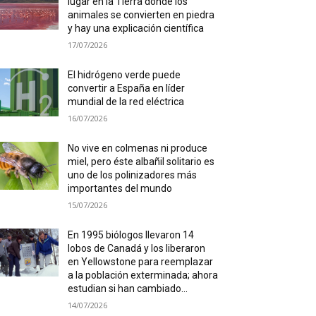
lugar en la Tierra donde los
animales se convierten en piedra
y hay una explicación científica
17/07/2026
El hidrógeno verde puede
convertir a España en líder
mundial de la red eléctrica
16/07/2026
No vive en colmenas ni produce
miel, pero éste albañil solitario es
uno de los polinizadores más
importantes del mundo
15/07/2026
En 1995 biólogos llevaron 14
lobos de Canadá y los liberaron
en Yellowstone para reemplazar
a la población exterminada; ahora
estudian si han cambiado...
14/07/2026