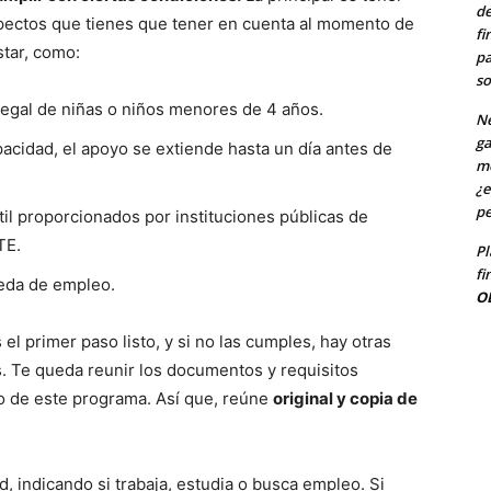
de
aspectos que tienes que tener en cuenta al momento de
fi
star, como:
pa
so
 legal de niñas o niños menores de 4 años.
Ne
ga
acidad, el apoyo se extiende hasta un día antes de
me
¿e
pe
til proporcionados por instituciones públicas de
TE.
Pl
fi
ueda de empleo.
O
el primer paso listo, y si no las cumples, hay otras
 Te queda reunir los documentos y requisitos
o de este programa. Así que, reúne
original y copia de
ad, indicando si trabaja, estudia o busca empleo. Si