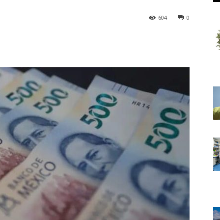
604
0