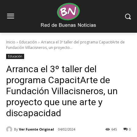
Inicio
Educación
Arranca el 3º taller del programa CapacitArte de
Fundación Villacisneros, un proyecto...
Educación
Arranca el 3º taller del
programa CapacitArte de
Fundación Villacisneros, un
proyecto que une arte y
discapacidad
By
Ver Fuente Original
04/02/2024
645
0