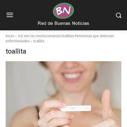
Inicio
Así son las revolucionarias toallitas femeninas que detectan
enfermedades
toallita
toallita