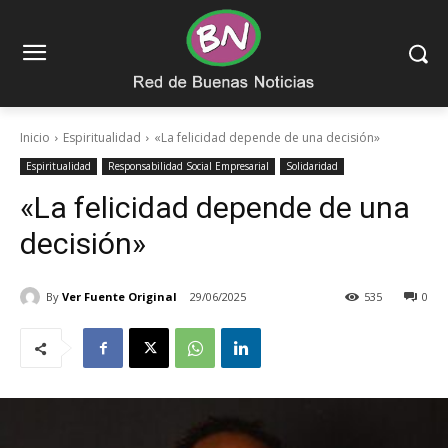
Inicio
Espiritualidad
«La felicidad depende de una decisión»
Espiritualidad
Responsabilidad Social Empresarial
Solidaridad
«La felicidad depende de una
decisión»
By
Ver Fuente Original
29/06/2025
535
0