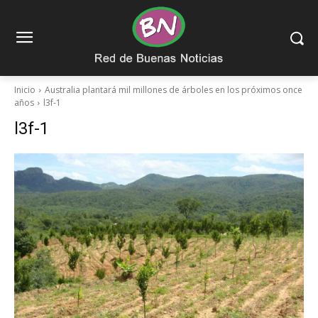
Inicio
Australia plantará mil millones de árboles en los próximos once
años
l3f-1
l3f-1