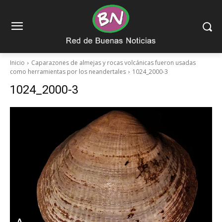
Inicio
Caparazones de almejas y rocas volcánicas fueron usadas
como herramientas por los neandertales
1024_2000-3
1024_2000-3