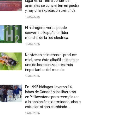
lugar en la Tierra donde los
animales se convierten en piedra
y hay una explicación científica
17/07/2026
El hidrógeno verde puede
convertir a España en líder
mundial de la red eléctrica
16/07/2026
No vive en colmenas ni produce
miel, pero éste albañil solitario es
uno de los polinizadores más
importantes del mundo
15/07/2026
En 1995 biólogos llevaron 14
lobos de Canadá y los liberaron
en Yellowstone para reemplazar
a la población exterminada; ahora
estudian si han cambiado...
14/07/2026