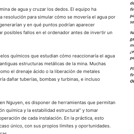
de
mina de agua y cruzar los dedos. El equipo ha
fi
pa
a resolución para simular cómo se movería el agua por
so
 generarían y en qué puntos podrían aparecer
r posibles fallos en el ordenador antes de invertir un
Ne
ga
me
¿e
delos químicos que estudian cómo reaccionaría el agua
pe
s antiguas estructuras metálicas de la mina. Muchas
Pl
omo el drenaje ácido o la liberación de metales
fi
ría dañar tuberías, bombas y turbinas, e incluso
O
Thien Nguyen, es disponer de herramientas que permitan
ón química y la estabilidad estructural” y tomar
peración de cada instalación. En la práctica, esto
caso único, con sus propios límites y oportunidades.
cas.