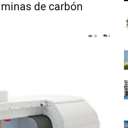
 minas de carbón
50
0